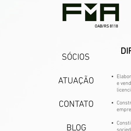
OAB/RS 8118
DI
SÓCIOS
Elabor
ATUAÇÃO
e vend
licenc
CONTATO
Constr
empres
Consti
BLOG
socied