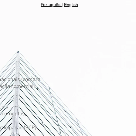
Português
|
English
rnacionais (compra
tação comercial,
cios
strumentos;
ticipação (SCP),