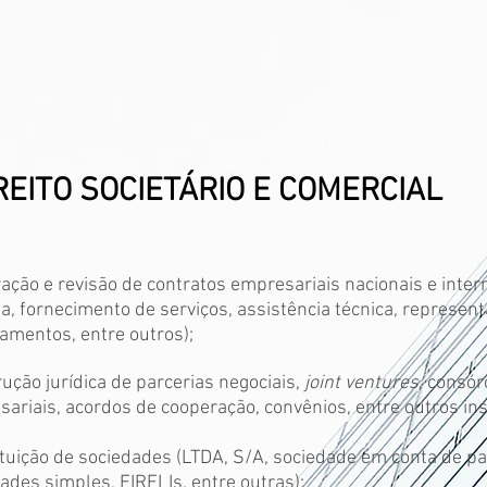
REITO SOCIETÁRIO E COMERCIAL
ação e revisão de contratos empresariais nacionais e inte
a, fornecimento de serviços, assistência técnica, represen
iamentos, entre outros);
ução jurídica de parcerias negociais,
joint ventures
, consór
ariais, acordos de cooperação, convênios, entre outros in
tuição de sociedades (LTDA, S/A, sociedade em conta de par
ades simples, EIRELIs, entre outras);