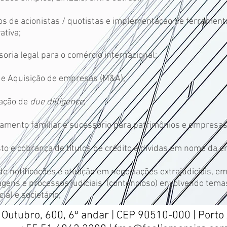
s de acionistas / quotistas e implementação de ferramen
ativa;
oria legal para o comércio internacional;
 e Aquisição de empresas (M&A);
zação de
due dilligence
;
amento familiar e sucessório para patrimônios e empresas 
to e cobrança de títulos de crédito e dívidas em nome da 
de notificações e atuação em negociações extrajudiciais, e
agens e processos judiciais (contencioso) envolvendo temas
ial e societário;
Outubro, 600, 6º andar | CEP 90510-000 | Porto 