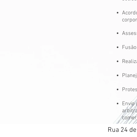
Acordo
corpor
Assess
Fusão
Reali
Planej
Protes
Envio 
arbitr
comerc
Rua 24 de 