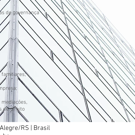
tas de governança
familiares;
empresa;
m mediações,
 de direito
Alegre/RS | Brasil